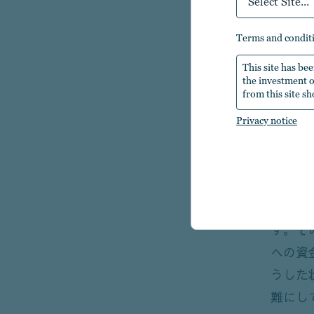
Select Site...
投資機
影響の
terms and condit
や、映
This site has bee
べもの
the investment ob
from this site sh
ートフ
Privacy notice
大きな
ます。
しかし
な状態
す。そ
への資
うした
難にし