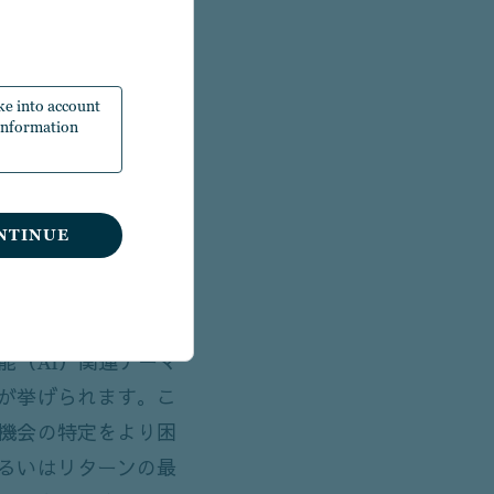
です。しかし、その
外れてしまうこと
念な出来事」とは比
ake into account
理を両立する長期ポ
 Information
治・技術の各分野で
てないほど増してい
NTINUE
は全体として効率的
に織り込まれていま
能（AI）関連テーマ
が挙げられます。こ
機会の特定をより困
るいはリターンの最