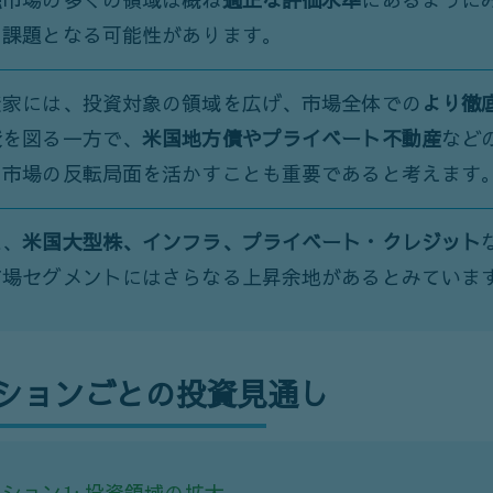
融市場の多くの領域は概ね
適正な評価水準
にあるように
の課題となる可能性があります。
資家には、投資対象の領域を広げ、市場全体での
より徹
資
を図る一方で、
米国地方債やプライベート不動産
など
る市場の反転局面を活かすことも重要であると考えます
た、
米国大型株、インフラ、プライベート・クレジット
市場セグメントにはさらなる上昇余地があるとみていま
ションごとの投資見通し