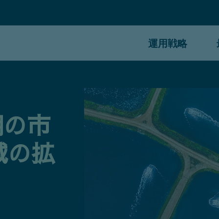
運用戦略
期の市
域の拡