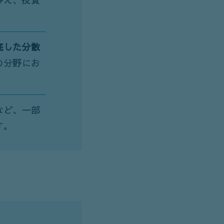
みえ、投資
底した分散
の分野にお
。
など、一部
す。