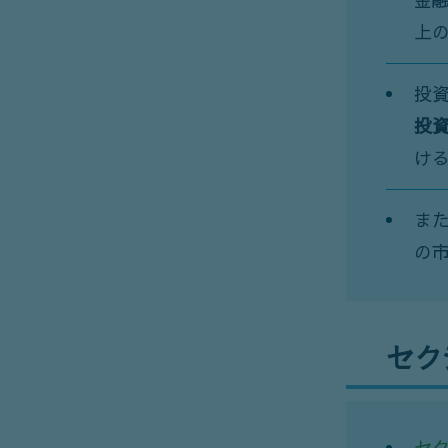
金
上
投
投
け
ま
の
セク