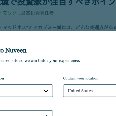
環境で投資家が注目すべきポイ
・マリク
, 最高投資責任者
・マッドネス*とアカデミー賞には、どんな共通点があ
春を彩る愛すべき米国の恒例行事ですが、その魅力を高
心に応えるため、両者は対象範囲を拡大してきました。
to Nuveen
学体育協会（NCAA）の男子・女子バスケットボール選
8から68に増やしました。一方、アカデミー賞は2002
ferred site so we can tailor your experience.
映画賞」が追加され、2009年には「最優秀作品賞」の
0作品に増加しました。そして今年は、文字通り受賞者
ion
confirm your location
として、「キャスティング」の功績を称える部門も導入
United States
ットボールの全米大学の頂点を決めるトーナメント。米国内で大き
・マッドネス（3月の熱狂）」と呼ばれる。