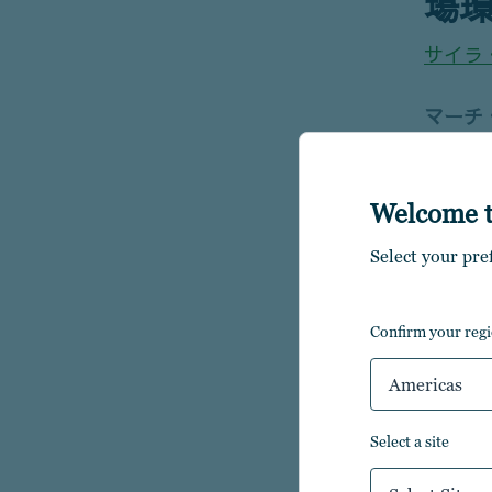
場
サイラ
マーチ
ちらも
ドや関
Welcome 
全米大
数を4
Select your pre
ション
から1
confirm your reg
な部門
Americas
*バスケ
select a site
「マーチ