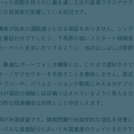
いった役割を担うのに最も適した次の資産クラスやセク
くの投資家が苦慮している状況です。
勝者が従来の通説通りとなる保証もありません。シンデ
を番狂わせで下したり、下馬評の低いノミネート候補者
カーペットを歩いたりするように、成功はしばしば前評
、最適なポートフォリオ構築とは、これまで選好されて
ター／サブセクターを手放すことを意味しません。直近
テゴリーや、バリュエーションが割高にみえるカテゴリ
料が現在の価格にほぼ織り込まれているように思えるカ
力的な投資機会は依然として存在しえます。
例が米国資産です。関税問題や地政学的な混乱を背景に
ーバルな資産配分において米国資産のウェイトを引き下