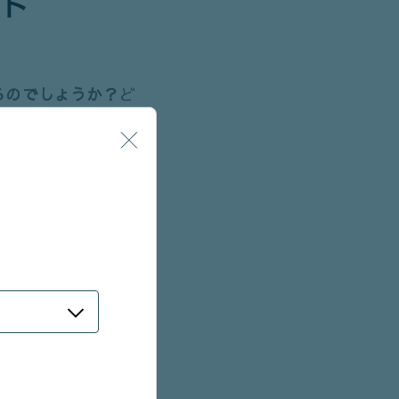
ント
るのでしょうか？
ど
め、変化するトレン
過去数十年の間に、
手権は、出場チーム
年に「最優秀アニメー
ノミネート数を5作品
の「網」を広げ、新た
されました。
な注目を集めることから