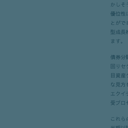
かしそ
優位性
とがで
型成長
ます。
債券分
回りセ
目資産
な見方
エクイ
受プロ
これら