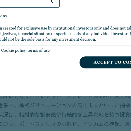
会の広がりは、世界の金融市場においても顕著なテーマ
大きさは、職場の同僚と行ったバスケの試合結果予想で
ions
画賞のノミネートを逃すことといった、日常にある「残
n created for exclusive use by institutional investors only and does not t
になりません。リターンの最大化とリスクの効果的な管
jectives, financial situation or specific needs of any individual investor.
ould not be the sole basis for any investment decision.
ォリオの構築は、常に困難を伴う作業ですが、経済・政
Cookie policy, terms of use
変革が同時進行する時代においては、その難しさはかつ
ACCEPT TO CO
、足元のボラティリティの高まりにもかかわらず、市場
を維持しており、想定されるリスクの多くはすでに価格
の証拠として、クレジット・スプレッドの縮小、人工知
金集中、株式バリュエーションの高止まりといった指標
状況は、相対的な割安感や持続的な上昇余地を持つ投資
ており、ポートフォリオの分散化、インカムの確保、あ