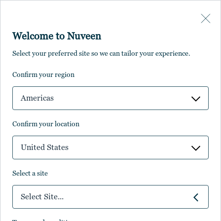
Skip to main content
Welcome to Nuveen
Select your preferred site so we can tailor your experience.
コーポレート
confirm your region
ガバナンス
Americas
confirm your location
コーポレートガバナンスは、グローバル・ビ
United States
ジネスにおいてシニア・マネジメントに就く
個人から構成される委員会によりサポートさ
select a site
れている規制当局管理下にあるグループ内法
人の役員会によって管理されています。さら
Select Site...
に、エグゼクティブ・リーダーシップ・チー
ムが戦略および企業文化の策定を行います。