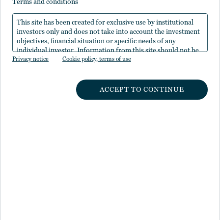
terms and conditions
This site has been created for exclusive use by institutional
investors only and does not take into account the investment
objectives, financial situation or specific needs of any
重要文書
individual investor. Information from this site should not be
Privacy notice
the sole basis for any investment decision.
Cookie policy, terms of use
反社会的勢力に対する基本方針
ACCEPT TO CONTINUE
当社の苦情処理及び紛争解決措置について
プライバシーポリシー
勧誘方針
投資一任契約に係る重要なお知らせ
お客様本位の業務運営に関する方針
日本版スチュワードシップ・コード遵守表