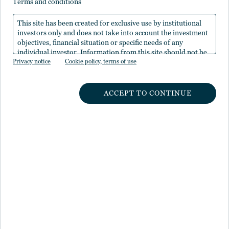
サービスにアクセスできるべきだと考えています。その
terms and conditions
ため、Nuveenは最新のアクセシビリティ・ガイドライ
This site has been created for exclusive use by institutional
ンとユーザーへのベスト・プラクティスを常に把握し、
investors only and does not take into account the investment
お客様からのフィードバックを真摯に受け止めていま
objectives, financial situation or specific needs of any
す。
individual investor. Information from this site should not be
Privacy notice
the sole basis for any investment decision.
Cookie policy, terms of use
デスクトップおよびモバイルにおけるア
ACCEPT TO CONTINUE
クセシビリティ
Nuveenの目標は、ワールド・ワイド・ウェブ・コンソ
ーシアム（W3C）が定めるWeb Content Accessibility
Guidelines (WCAG）2.1レベルAA基準を満たすことで
す。Nuveenでは全てのデジタル体験において、これら
のガイドラインに準拠するための措置を積極的に講じて
おり、一貫性の徹底に努めています。
お客様体験をカスタマイズ