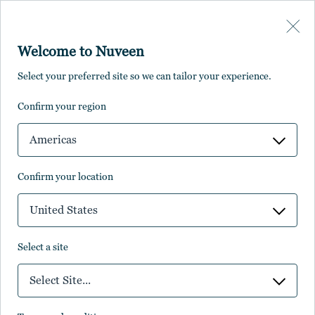
Skip to main content
Welcome to Nuveen
Select your preferred site so we can tailor your experience.
confirm your region
Americas
confirm your location
United States
select a site
投資見通し
Select Site...
2025年の経済と市場