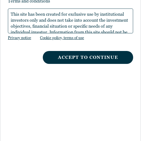
terms and conditions
所要時間5分
This site has been created for exclusive use by institutional
investors only and does not take into account the investment
objectives, financial situation or specific needs of any
グローバル投資委員会
individual investor. Information from this site should not be
Nuveenのグローバル投資委員会（GIC）は、当社全体を代表した、最も
Privacy notice
the sole basis for any investment decision.
Cookie policy, terms of use
上席の投資プロフェッショナルによって構成されています。
ACCEPT TO CONTINUE
セクション４：経済と市場
知っておくべき重要なポイント
ファンダメンタルズの変化