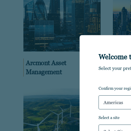
Welcome 
Arcmont Asset
Churc
Select your pre
Management
Mana
confirm your reg
Americas
select a site