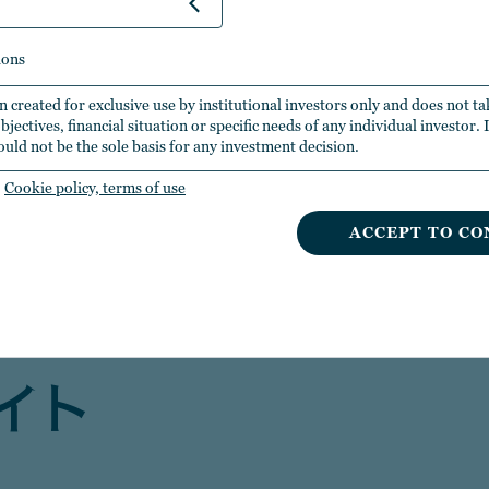
ions
n created for exclusive use by institutional investors only and does not t
jectives, financial situation or specific needs of any individual investor.
ould not be the sole basis for any investment decision.
n Natural
Nuveen Real Estate
Cookie policy, terms of use
al
ACCEPT TO CO
サイト