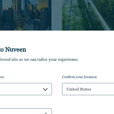
to Nuveen
hill Asset
Nuveen Green
ferred site so we can tailor your experience.
gement
Capital
ion
confirm your location
United States