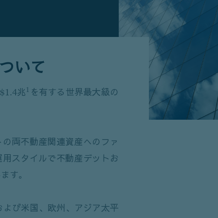
teについて
1
$1.4兆
を有する世界最大級の
トの両不動産関連資産へのファ
運用スタイルで不動産デットお
います。
および米国、欧州、アジア太平