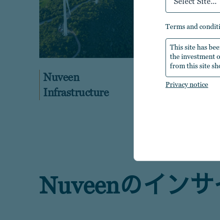
Select Site...
terms and condit
This site has bee
the investment ob
from this site sh
Nuveen
Nuvee
Privacy notice
Infrastructure
Capit
Nuveenのイン