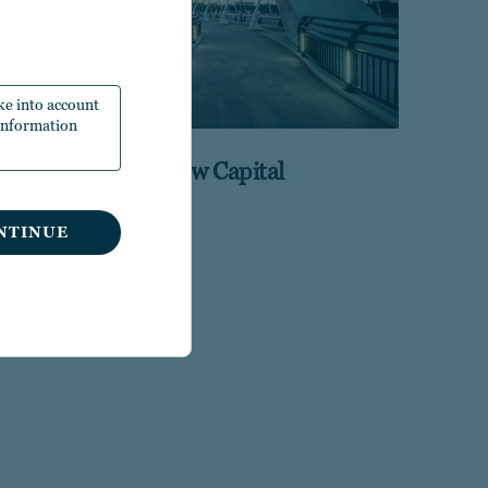
ake into account
 Information
Winslow Capital
NTINUE