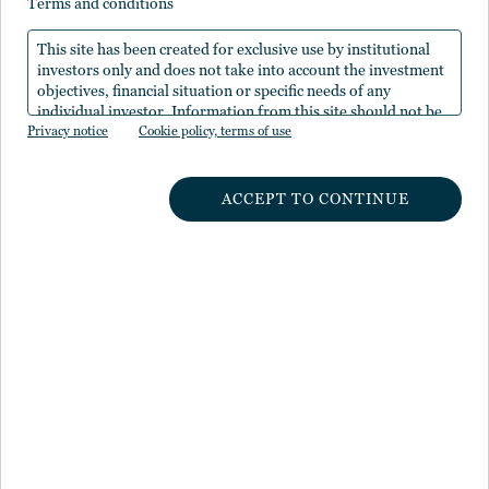
terms and conditions
This site has been created for exclusive use by institutional
investors only and does not take into account the investment
objectives, financial situation or specific needs of any
individual investor. Information from this site should not be
Privacy notice
the sole basis for any investment decision.
Cookie policy, terms of use
マイク・セールス
ACCEPT TO CONTINUE
不動産投資において30年におよぶ豊富な経験と専門知識
を活かし、運用資産約1,450億米ドルに上るNuveenのリ
アル・アセット投資戦略の運用を監督。不動産部門に加
え、Nuveenのインパクト投資やインフラ投資、傘下の
運用会社であるWestchester、Greenwoodなどの戦略策
定や運営にも関与。お客様の期待に沿う、投資成果や高
位なサービスの提供に尽力。
2014年にヘンダーソン・グローバル・インベスターズと
TIAAの不動産部門を統合させたM&Aチームの一員とし
て活躍後、当部門の成長・発展に貢献。