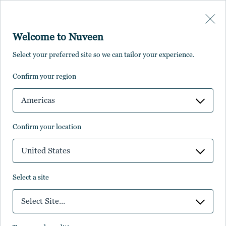
Skip to main content
Welcome to Nuveen
マイク・セールス
Select your preferred site so we can tailor your experience.
confirm your region
リアル・アセット
チーフ・エグゼクティブ・
Americas
オフィサー
confirm your location
United States
select a site
Select Site...