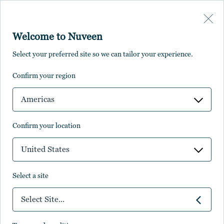
Skip to main content
Welcome to Nuveen
Select your preferred site so we can tailor your experience.
confirm your region
Americas
confirm your location
United States
select a site
オルタナティブ・クレジット
Select Site...
2024年後半のオルタナティ