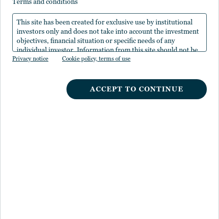
ブ資産インサイト：レジリ
terms and conditions
エンス投資
This site has been created for exclusive use by institutional
investors only and does not take into account the investment
objectives, financial situation or specific needs of any
2024年10月18日
所要時間2分
individual investor. Information from this site should not be
Privacy notice
the sole basis for any investment decision.
Cookie policy, terms of use
ACCEPT TO CONTINUE
金利シグナルの変化でチャンス到来
今年初めのコンセンサスは、市場見通しの鍵
を握るのは「2024年の利下げ」だというもの
でした。控えめに言っても、そうした見方は
今、大きく変化しています。米国連邦準備制