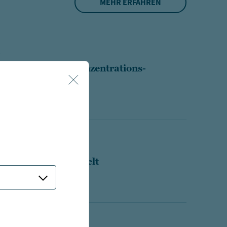
MEHR ERFAHREN
K
k H2 2026: Das Konzentrations-
EDIT
Finance entschlüsselt