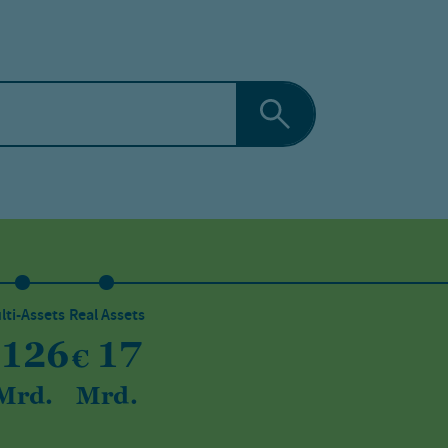
lti-Assets
Real Assets
126
17
€
Mrd.
Mrd.