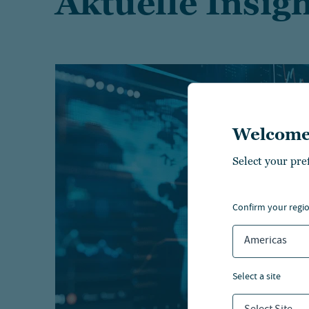
Aktuelle Insig
Welcome
Select your pre
confirm your regi
Americas
select a site