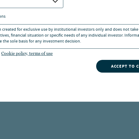
MAKROAUSBLIC
Die Intellig
ons
Inflation und
n created for exclusive use by institutional investors only and does not take
19. Jun 2026
ives, financial situation or specific needs of any individual investor. Inform
e the sole basis for any investment decision.
 wird er sich
Cookie policy, terms of use
MAKROAUSBLIC
ACCEPT TO 
Investieren 
n?
18. Mai 2026