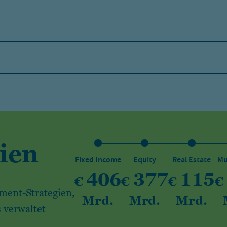
ien
Fixed Income
Equity
Real Estate
Mu
406
377
115
€
€
€
€
ment-Strategien,
Mrd.
Mrd.
Mrd.
 verwaltet