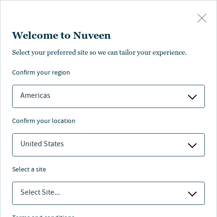
Skip to main content
Welcome to Nuveen
ÜBERSICHT
Select your preferred site so we can tailor your experience.
confirm your region
Investitionspotenziale
Americas
confirm your location
United States
Wir stehen für langfristige
select a site
Investitionen und
Risikomanagement für unsere
Select Site...
Kunden
Als Vermögensverwalter von TIAA bietet Nuveen