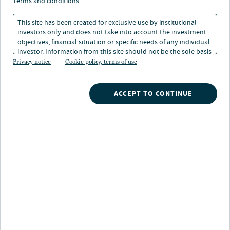
terms and conditions
ergebnisorientierte Anlagelösungen, mit denen private
und institutionelle Investoren ihre langfristigen
This site has been created for exclusive use by institutional
investors only and does not take into account the investment
finanziellen Ziele erreichen. Unsere Anlagespezialisten
objectives, financial situation or specific needs of any individual
verfügen über fundiertes Fachwissen im Bereich der
investor. Information from this site should not be the sole basis
traditionellen und alternativen Investments und bieten
for any investment decision.
Privacy notice
Cookie policy, terms of use
eine breite Palette an Vehikeln und maßgeschneiderten
Strategien an.
ACCEPT TO CONTINUE
Investment-Lösungen