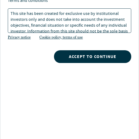
terms and conditions
gemeinsamen Investitionsbeteiligung an der Seite unserer
Kunden, verfolgen wir einen einzigartigen Ansatz bei der
This site has been created for exclusive use by institutional
Erwirtschaftung von Ertrag und Gesamtrendite.
investors only and does not take into account the investment
objectives, financial situation or specific needs of any individual
investor. Information from this site should not be the sole basis
for any investment decision.
Privacy notice
Cookie policy, terms of use
Fixed Income-Lösungen
ACCEPT TO CONTINUE
Emerging Markets Debt/International
Wir streben nach beständigen, schrittweise steigenden
Renditen über Marktzyklen hinweg, indem wir den
Schwerpunkt auf das Management von Abwärtsrisiken
und die effiziente Allokation aktiver Risiken legen.
Corporate
Frontier
Hard currency