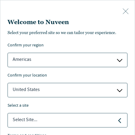
Skip to main content
Welcome to Nuveen
FIXED INCOME
Select your preferred site so we can tailor your experience.
confirm your region
Fixed Income
Americas
confirm your location
United States
Seit mehr als 125+ Jahre generieren
select a site
wir langfristiges Einkommen.
Nuveen ist bestrebt, die gleichen Herausforderungen zu lösen
Select Site...
und Chancen zu nutzen wie unsere Kunden. Dank unserer
langjährigen Erfahrung im Asset Management mit dem Ziel,
langfristiges Einkommen zu generieren, sowie der