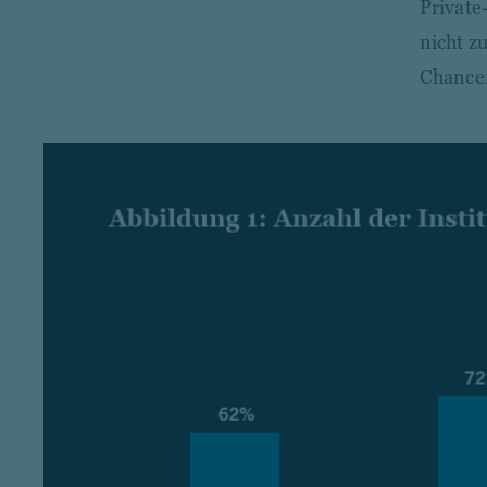
Private
nicht z
Chancen