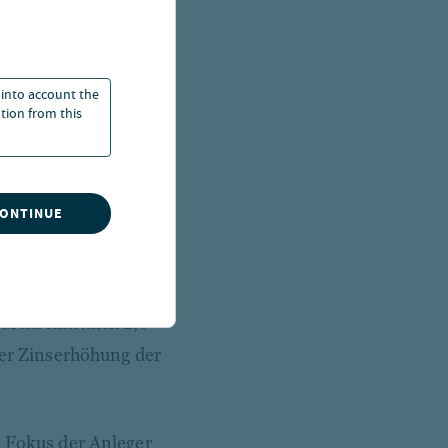
re im Schatten der
. In Zeiten höherer
rrungen ergeben,
 into account the
 und ein aktives
ation from this
nschließenden
CONTINUE
ritannien und Japan
tlich über dem
g die Yield-to-Worst
urchschnittlich 2,5
 der Zinserhöhung der
n Fokus der Anleger