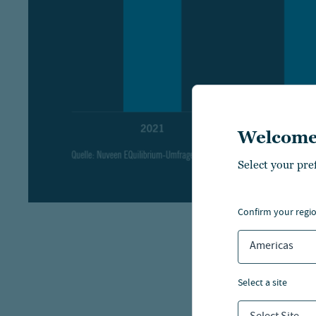
Welcome
Select your pre
confirm your regi
Americas
Pub
select a site
ins