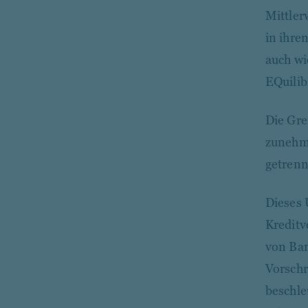
Mittler
in ihre
auch wi
EQuilib
Die Gre
zunehme
getrenn
Dieses 
Kreditv
von Ban
Vorschr
beschle