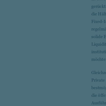
gerückt
die Häl
Fixed-I
regelmä
solide 
Liquidi
institu
möchten
Gleichz
Private
bestmög
die öff
Ausführ