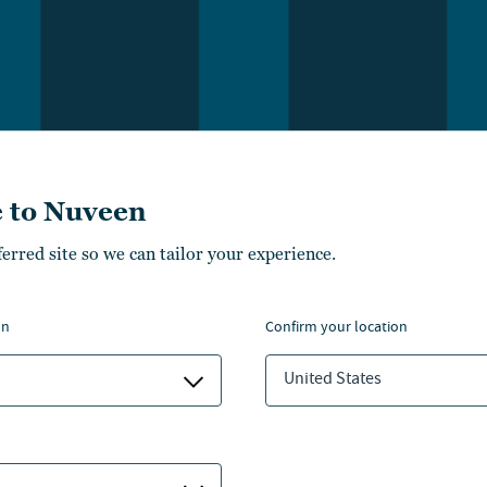
 to Nuveen
ferred site so we can tailor your experience.
on
confirm your location
United States
lic Credit: Wieder eine fest
titutionellen Portfolios