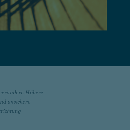
 verändert. Höhere
end unsichere
srichtung