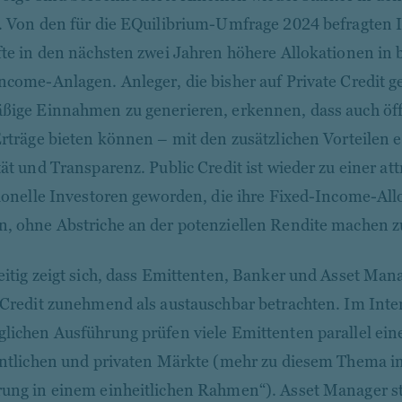
. Von den für die EQuilibrium-Umfrage 2024 befragten I
fte in den nächsten zwei Jahren höhere Allokationen in 
ncome-Anlagen. Anleger, die bisher auf Private Credit g
ßige Einnahmen zu generieren, erkennen, dass auch öf
Erträge bieten können – mit den zusätzlichen Vorteilen 
tät und Transparenz. Public Credit ist wieder zu einer at
tionelle Investoren geworden, die ihre Fixed-Income-Al
, ohne Abstriche an der potenziellen Rendite machen 
eitig zeigt sich, dass Emittenten, Banker und Asset Man
 Credit zunehmend als austauschbar betrachten. Im Inte
lichen Ausführung prüfen viele Emittenten parallel ein
entlichen und privaten Märkte (mehr zu diesem Thema im
ung in einem einheitlichen Rahmen“). Asset Manager st