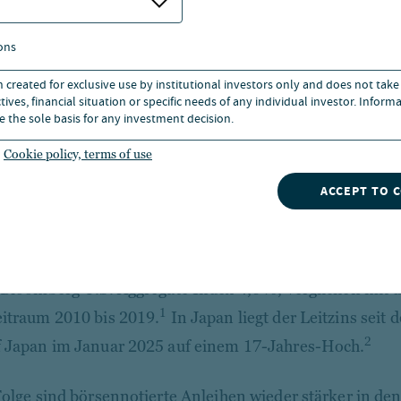
 die öffentlichen Fixed-Income-Märkte über viele Jah
n Märkte standen, ist Public Credit jetzt wieder gefragt
ons
 in denen sich mehr Anlagechancen durch Marktverze
n created for exclusive use by institutional investors only and does not take
nleger wieder größeren Wert auf Liquidität, Flexibilität
ives, financial situation or specific needs of any individual investor. Inform
e the sole basis for any investment decision.
ement.
Cookie policy, terms of use
m Inflationsschub der Jahre 2022 und 2023 und den a
ACCEPT TO 
öhungen der Zentralbanken in den USA, Europa, Großb
ich die Renditen an den öffentlichen Kreditmärkten deu
stigen Durchschnitt eingependelt. Ende März 2025 betru
 Bloomberg U.S. Aggregate Index 4,6 %, verglichen mit d
1
itraum 2010 bis 2019.
In Japan liegt der Leitzins seit
2
 Japan im Januar 2025 auf einem 17-Jahres-Hoch.
Folge sind börsennotierte Anleihen wieder stärker in de