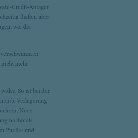
rivate-Credit-Anlagen
chzeitig fließen aber
agen, wie die
en verschwimmen
 nicht mehr
ider. So ist bei der
hmende Verlagerung
bachten. Neue
lung nochmals
im Public- und