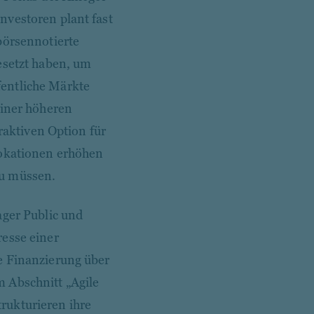
nvestoren plant fast
börsennotierte
esetzt haben, um
fentliche Märkte
einer höheren
traktiven Option für
lokationen erhöhen
zu müssen.
ager Public und
resse einer
e Finanzierung über
 Abschnitt „Agile
rukturieren ihre