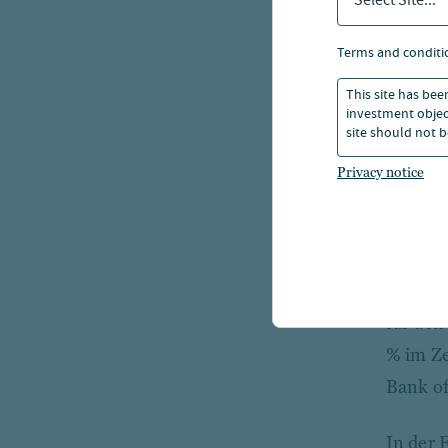
Select Site...
Nachdem
private
terms and conditi
Zinsen,
This site has bee
legen A
investment object
site should not b
Manag
Privacy notice
Nach de
Zinserh
haben s
langfri
für den
% im Ze
Bank of
In der 