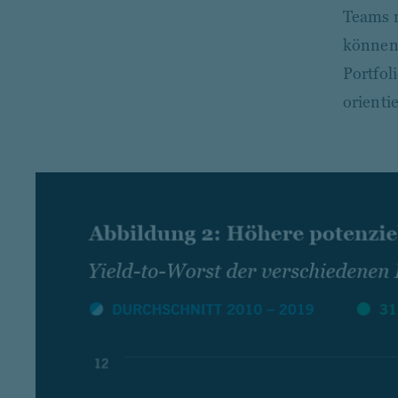
Teams n
können.
Portfol
orienti