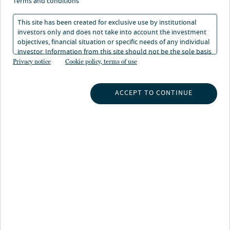
terms and conditions
unsere Partnerschaft.
22. Jän 2026
This site has been created for exclusive use by institutional
investors only and does not take into account the investment
objectives, financial situation or specific needs of any individual
investor. Information from this site should not be the sole basis
Nuveen sammelt für Kreditstrategie im Bereich
for any investment decision.
Privacy notice
Cookie policy, terms of use
Energieinfrastruktur 1,3 Milliarden US-Dollar ein.
Bleiben Sie informiert! Nuveen sammelt für
ACCEPT TO CONTINUE
Kreditstrategie im Bereich Energieinfrastruktur 1,3
Milliarden US-Dollar ein.
13. Aug 2025
NEWS
Chad W. Phillips neuer Global Head of Real Estate
bei Nuveen
Chad Phillips ist neuer globaler Leiter Immobilien bei
Nuveen. Erfahren Sie mehr über unsere Führung im
Immobilienbereich.
01. Apr 2025