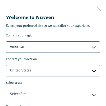
Skip to main content
Welcome to Nuveen
Select your preferred site so we can tailor your experience.
News
confirm your region
Americas
confirm your location
Aktuelle News
United States
NEWS
select a site
Nuveen wird Asset-Management-Partner von
Atlassian Williams F1-Team
Select Site...
Nuveen wird offizieller Asset Management Partner des
Atlassian Williams F1 Teams! Lernen Sie mehr über