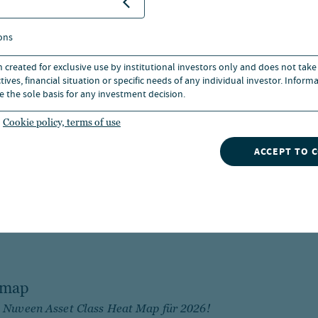
26: Das Konzentrations-paradoxon
chen Ausblick des GIC Einschätzungen zur wirtschaftlichen E
ons
 die Po...
n created for exclusive use by institutional investors only and does not take
ives, financial situation or specific needs of any individual investor. Inform
e the sole basis for any investment decision.
Cookie policy, terms of use
idende: Was KI für Wachstum, Inflation und Por
ACCEPT TO 
ale Makro-Perspektiven. Unser Makro-Ausblick bietet Ihnen 
tmap
e Nuveen Asset Class Heat Map für 2026!