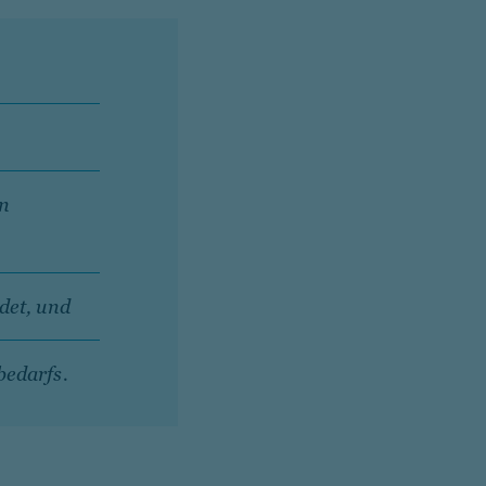
en
det, und
bedarfs.