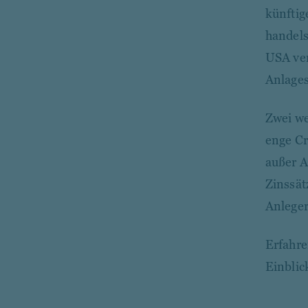
künftig
handels
USA ver
Anlages
Zwei we
enge Cr
außer A
Zinssät
Anleger
Erfahre
Einblic