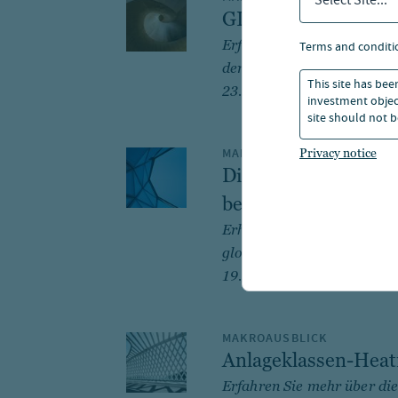
Select Site...
GIC Ausblick H2 20
Erfahren Sie im halbjährli
terms and conditi
den wichtigsten Themen für
This site has bee
23. Jul 2026
investment object
site should not b
MAKROAUSBLICK
Privacy notice
Die Intelligenz-Div
bedeutet
Erhalten Sie Nuveens Glob
globale Einblicke.
19. Jun 2026
MAKROAUSBLICK
Anlageklassen-Hea
Erfahren Sie mehr über di