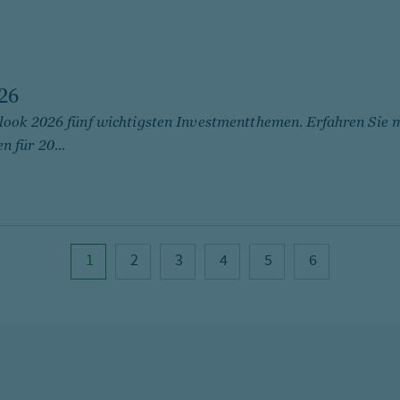
26
look 2026 fünf wichtigsten Investmentthemen. Erfahren Sie 
 für 20...
1
2
3
4
5
6