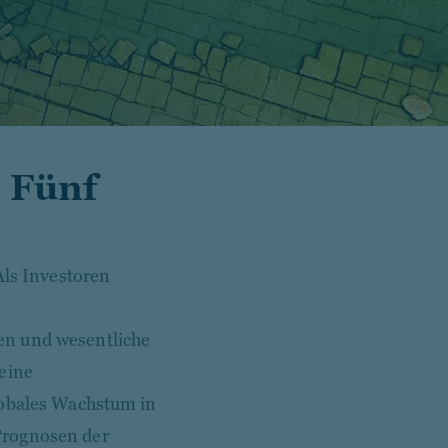
 Fünf
Als Investoren
en und wesentliche
 eine
lobales Wachstum in
Prognosen der