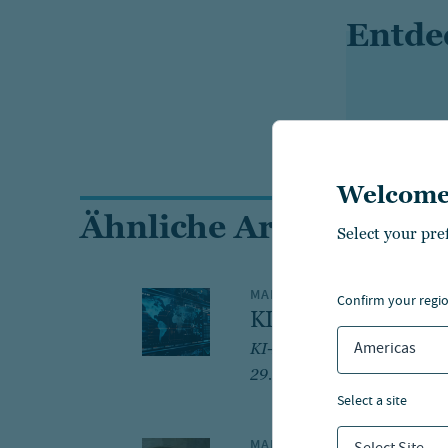
Entde
Welcome
Ähnliche Artikel
Select your pre
MAKROAUSBLICK
confirm your regi
KI-Ausbau: Wann und
Americas
KI-Ausbau: Wann und für w
29. Jul 2026
select a site
MAKROAUSBLICK