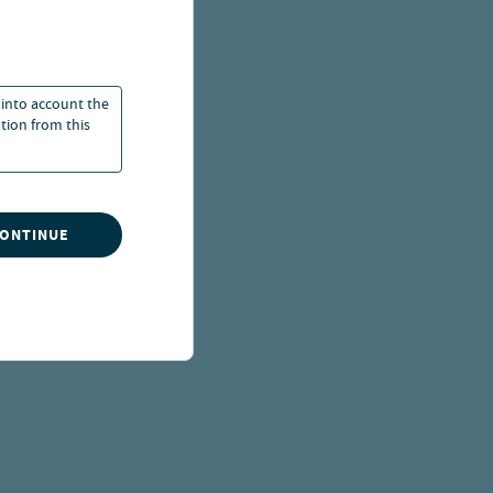
ntwicklung,
 into account the
ation from this
tfolios
CONTINUE
wichtige