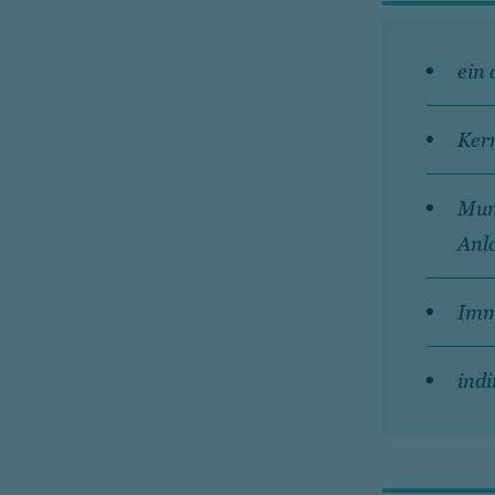
ein
Kern
Muni
Anl
Immo
ind