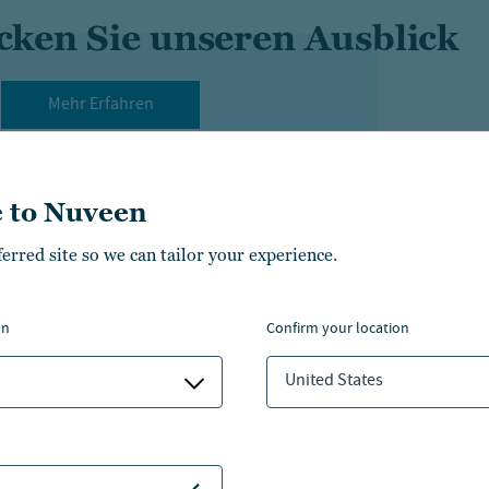
cken Sie unseren Ausblick
Mehr Erfahren
 to Nuveen
ferred site so we can tailor your experience.
on
confirm your location
 für wen wird er sich rentieren?
United States
en wird er sich rentieren?