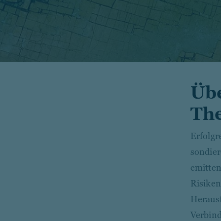
Übe
Th
Erfolgr
sondier
emitten
Risiken
Herausf
Verbind