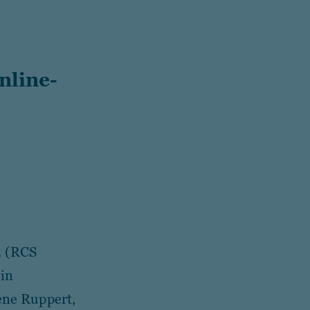
nline-
. (RCS
 in
ene Ruppert,