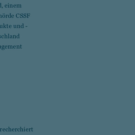
d, einem
hörde CSSF
ukte und -
tschland
nagement
 recherchiert