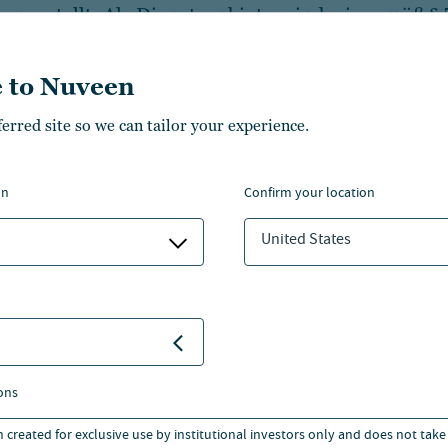
ngestellt. Als Diensteanbieter sind wir gemäß § 
ne Inhalte auf diesen Seiten verantwortlich. Nach
 jedoch nicht verpflichtet, übermittelte oder ges
 to Nuveen
rmationen zu überwachen oder nach Umständen z
ferred site so we can tailor your experience.
 rechtswidrige Tätigkeit hinweisen. Bei Bekanntw
den Rechtsverletzungen werden wir diese Inhalt
on
confirm your location
United States
r externe Links
te enthält Verknüpfungen zu Websites Dritter ("e
se Websites unterliegen der Haftung der jeweilige
t Management Europe S.à r.l. und verbundene 
ons
lei Einfluss auf die aktuelle und zukünftige Ges
n created for exclusive use by institutional investors only and does not take