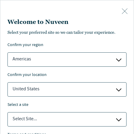
Skip to main content
Welcome to Nuveen
Seun Salami
Select your preferred site so we can tailor your experience.
,
CPA
confirm your region
Chief Financial Officer
Americas
confirm your location
United States
select a site
Select Site...