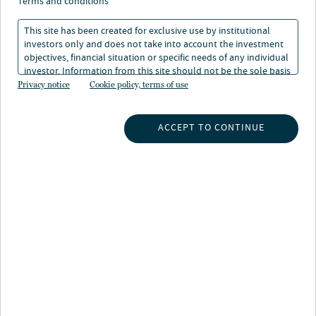
terms and conditions
This site has been created for exclusive use by institutional
investors only and does not take into account the investment
objectives, financial situation or specific needs of any individual
Über Arcmont Asset
investor. Information from this site should not be the sole basis
for any investment decision.
Privacy notice
Cookie policy, terms of use
Management
Als einer der Pioniere der europäischen Private-Debt-
ACCEPT TO CONTINUE
Branche wurde Arcmont Asset Management 2011
gegründet und zählt bis heute zu den Marktführern.
Arcmont bietet Firmen unternehmerische und
innovative Finanzierungslösungen. Arcmont
konzentriert sich auf langfristige Partnerschaften mit
Unternehmen, deren Eigentümern und Führungsteams
und unterstützt sie über verschiedene Wachstums- und
Konjunkturzyklen hinweg.
Die vielfältigen Anlagestrategien von Arcmont
erstrecken sich über das gesamte Spektrum von Private