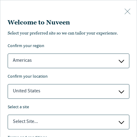
Skip to main content
Welcome to Nuveen
Arcmont Asset
Select your preferred site so we can tailor your experience.
Management
confirm your region
Americas
confirm your location
United States
select a site
Select Site...