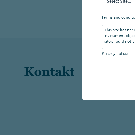
Select Site...
terms and conditi
This site has bee
investment object
site should not b
Privacy notice
Kontakt