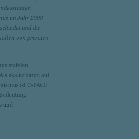
undesstaaten
mus im Jahr 2008
schiedet und die
aften von privaten
us stabilen
ls skalierbarer, auf
anismus ist C-PACE
n Bedeutung
es und