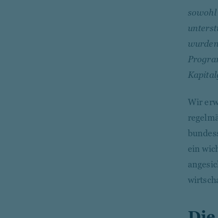
sowohl 
unterst
wurden 
Progra
Kapital
Wir erw
regelmä
bundess
ein wic
angesic
wirtsch
Die