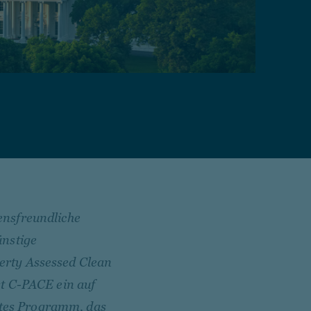
ensfreundliche
ünstige
erty Assessed Clean
st C-PACE ein auf
tes Programm, das