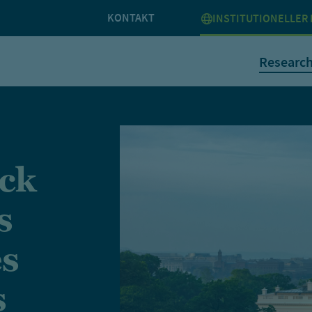
KONTAKT
INSTITUTIONELLER 
Researc
ck
s
es
s