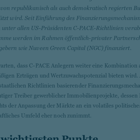
von republikanisch als auch demokratisch regierten B
ützt wird. Seit Einführung des Finanzierungsmechanis
unter allen US-Präsidenten C-PACE-Richtlinien verab
mme werden im Rahmen öffentlich-privater Partnersch
gebern wie Nuveen Green Capital (NGC) finanziert.
arten, dass C-PACE Anlegern weiter eine Kombination a
ßigen Erträgen und Wertzuwachspotenzial bieten wird. A
taatlichen Richtlinien basierender Finanzierungsmech
htiger Treiber gewerblicher Immobilienprojekte, desse
hts der Anpassung der Märkte an ein volatiles politisch
aftliches Umfeld eher noch zunimmt.
 wichtigsten Punkte