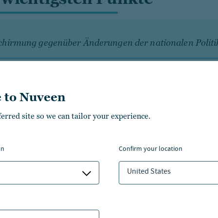
chirmung gegenüber Änderungen der nationalen Politi
hhaltigkeit: Dauerthema im Immobilienbereich
 to Nuveen
 Makroumfeld könnte eine höhere C-PACE-Kreditverga
ferred site so we can tailor your experience.
CE ist gut für ein volatiles Umfeld aufgestellt
on
confirm your location
United States
nzen Artikel lesen