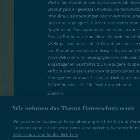
Wert einer Investition ebenso wie die von ihr erw
ursprünglich eingesetzten Kapitals. Wertentwickl
Produkte, Dienstleistungen oder Investment Strat
Investoren zugänglich. Nutzer dieser Webseite sol
Angebot von Finanzprodukten von Nuveen oder ei
Etwaige Produkte, die auf dieser Webseite beschr
US Bürger sind oder in den USA wohnen, müssen w
von Produkten an, wie zum Beispiel Investment 
Diese Webseite wird herausgegeben von Nuveen As
eingetragenen Geschäftssitz 2 Rue Eugene Rupper
Aufsicht ebendieser Behörde Anlageprodukte und -
Management Europe S.à r.l. der Aufsicht durch die
© 2026 Nuveen, LLC. Alle Rechte vorbehalten.
4306680
Wir nehmen das Thema Datenschutz ernst
Wir verwenden Cookies zur Personalisierung von Inhalten und Werbun
Funktionen und zur Analyse unseres Datenverkehrs. Weitere Inform
Datenschutz- und Cookie-Richtlinie
.