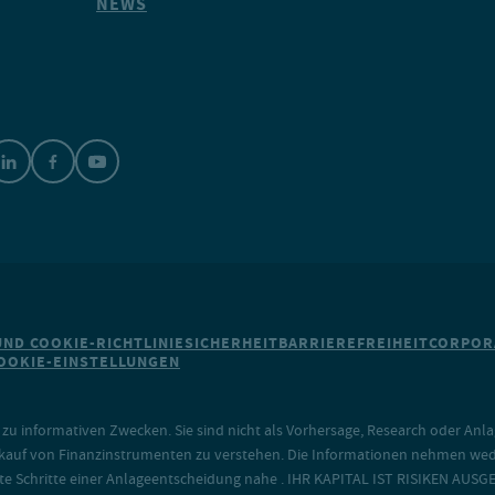
NEWS
ND COOKIE-RICHTLINIE
SICHERHEIT
BARRIEREFREIHEIT
CORPOR
OOKIE-EINSTELLUNGEN
 zu informativen Zwecken. Sie sind nicht als Vorhersage, Research oder An
auf von Finanzinstrumenten zu verstehen. Die Informationen nehmen weder
e Schritte einer Anlageentscheidung nahe . IHR KAPITAL IST RISIKEN AUSGE