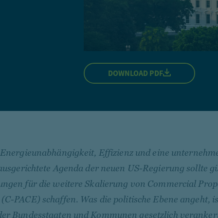
DOWNLOAD PDF
 Energieunabhängigkeit, Effizienz und eine unternehm
 ausgerichtete Agenda der neuen US-Regierung sollte g
ngen für die weitere Skalierung von Commercial Prop
(C-PACE) schaffen. Was die politische Ebene angeht, i
der Bundesstaaten und Kommunen gesetzlich veranker