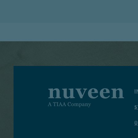
I
S
Ü