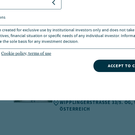
Download
ons
n created for exclusive use by institutional investors only and does not take
ives, financial situation or specific needs of any individual investor. Inform
e the sole basis for any investment decision.
Cookie policy, terms of use
ACCEPT TO 
Wien
+43 1 205 22 750
E-MAIL
WIPPLINGERSTRASSE 33/5. OG, W
STERREICH