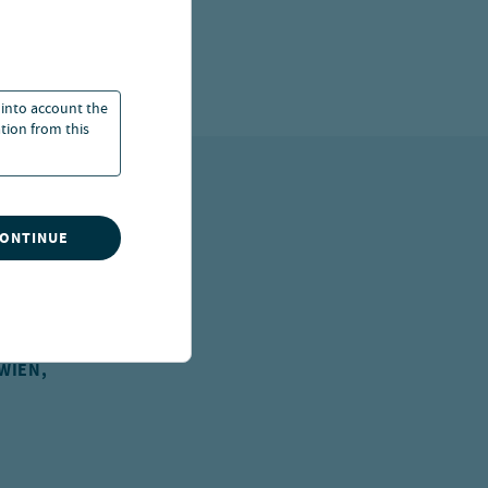
 into account the
ation from this
CONTINUE
IEN, Ö