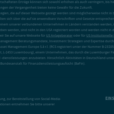
irtschafteten Erträge können sich sowohl erhöhen als auch verringern, bis h
ungen der Vergangenheit bieten keine Gewähr für die Zukunft.
egien, die auf dieser Webseite gezeigt werden sind möglicherweise nicht 
lten sich über die auf sie anwendbare Vorschriften und Gesetze entsprechen
nem unserer verbundenen Unternehmen in Ländern verstanden werden, in 
ieben werden, sind nicht in den USA registriert worden und werden nicht in
ir Sie auf unsere Webseite für
US Anlageberater
oder für
US Institutionelle
Management Beratungsmandate, Investment Strategien und Expertise durch
set Management Europe S.à r.l. (RCS registriert unter der Nummer B-23105
t, L-2453 Luxembourg), einem Unternehmen, das durch die Luxemburger Fin
dienstleistungen anzubieten. Hinsichtlich Aktivitäten in Deutschland unte
 Bundesanstalt für Finanzdienstleistungsaufsicht (BaFin).
EIN
g, zur Bereitstellung von Social-Media-
ationen entnehmen Sie bitte unserer