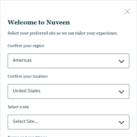
Skip to main content
Welcome to Nuveen
Select your preferred site so we can tailor your experience.
confirm your region
Americas
confirm your location
United States
select a site
MAKROAUSBLICK
Select Site...
Heatmap“ der
„