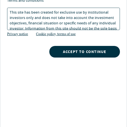
Anlageklassen
terms and conditions
This site has been created for exclusive use by institutional
10. Jän 2025
Lesedauer: 1 Min.
investors only and does not take into account the investment
objectives, financial situation or specific needs of any individual
investor. Information from this site should not be the sole basis
for any investment decision.
Privacy notice
Cookie policy, terms of use
ACCEPT TO CONTINUE
Abschnitt 2: „Heatmap“ der
Anlageklassen
Szenarien für wirtschaftliche Landungen sind subjektiv.
Wir sind der Ansicht, dass sich die Weltwirtschaft seit
der Pandemie grundlegend verändert hat. Neue
Konsummuster, technologische Fortschritte, politische
Veränderungen, der globale Handel und die weltweiten
Kapitalströme haben ein Umfeld geschaffen, in dem