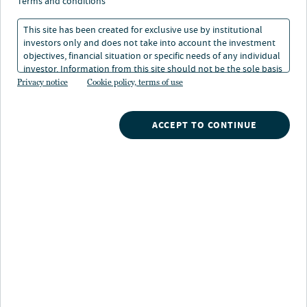
Agilität: Neun
terms and conditions
Wegweiser für ein neues
This site has been created for exclusive use by institutional
investors only and does not take into account the investment
Investmentregime
objectives, financial situation or specific needs of any individual
investor. Information from this site should not be the sole basis
for any investment decision.
Privacy notice
Cookie policy, terms of use
24. Jun 2024
Lesedauer: 1 Min.
ACCEPT TO CONTINUE
Nach dem Ende der sogenannten „Great Moderation“
sehen sich institutionelle Investoren mit einem völlig
neuen Umfeld konfrontiert. Die vielen
Investitionsstrategien zugrunde liegenden Annahmen
der letzten 40 Jahre müssen überprüft werden. In