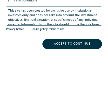
terms and conditions
This site has been created for exclusive use by institutional
investors only and does not take into account the investment
objectives, financial situation or specific needs of any individual
investor. Information from this site should not be the sole basis
Über Alexander Saslawski
for any investment decision.
Privacy notice
Cookie policy, terms of use
Alexander Saslawski ist Director Real Estate Fund
Finance und leitet zwei Teams für Fund und Property
ACCEPT TO CONTINUE
Finance in Frankfurt. Der Verantwortungsbereich der
Finance Teams reicht von der Steuerung externer
Immobilien- und Fondsbuchhalter bis hin zu
regelmäßigen Aufgaben im Zusammenhang mit
Transaktionen, Finanzierungsvereinbarungen,
Kapitalinanspruchnahmen und Ausschüttungen sowie
der Erfüllung interner und externer
Berichtsanforderungen. Die Finance Teams arbeiten
interdisziplinär und kooperieren mit internen
Abteilungen, Fonds- und Asset-Management-Teams
sowie zahlreichen Dienstleistern und verwalten eine