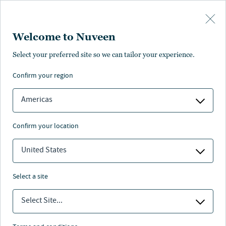
Skip to main content
Welcome to Nuveen
Alexander Saslawski
Select your preferred site so we can tailor your experience.
confirm your region
Director Real Estate Fund Finance
Americas
confirm your location
United States
select a site
Select Site...