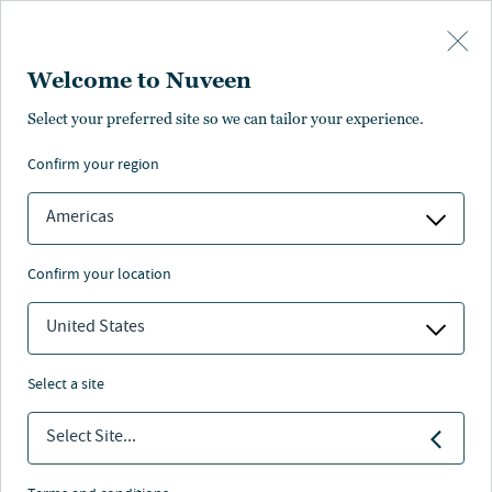
Skip to main content
Welcome to Nuveen
Select your preferred site so we can tailor your experience.
Seite nicht verfügbar
confirm your region
Americas
confirm your location
Wir bitten um Entschuldigung. Die von
Ihnen gesuchte Seite ist nicht verfügbar.
United States
Vergewissern Sie sich, dass die eingegebene
Adresse korrekt ist. Falls es dennoch nicht
funktioniert, können Sie die
Startseite
von
select a site
Nuveen besuchen und versuchen, die
gewünschten Inhalte dort zu finden.
Select Site...