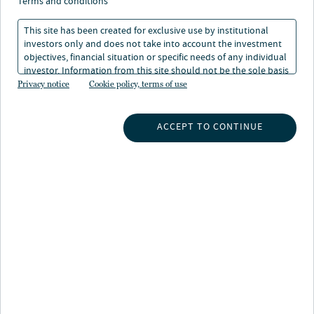
terms and conditions
This site has been created for exclusive use by institutional
investors only and does not take into account the investment
objectives, financial situation or specific needs of any individual
investor. Information from this site should not be the sole basis
for any investment decision.
Privacy notice
Cookie policy, terms of use
ACCEPT TO CONTINUE
INSIGHTS
STRATEGIEN
ÜBER UNS
ÜBER NUVEEN
KONTAKT
KARRIERE