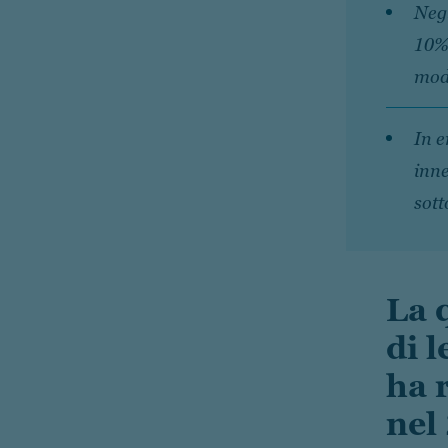
Negl
10% 
mode
In e
inne
sott
La 
di 
ha 
nel