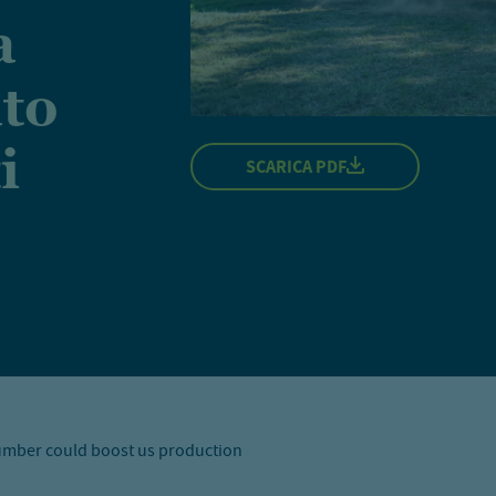
a
ato
i
SCARICA PDF
lumber could boost us production