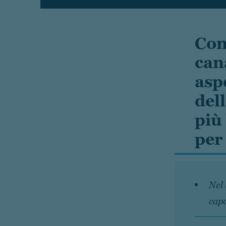
Con
can
asp
del
più
per
Nel 
capa