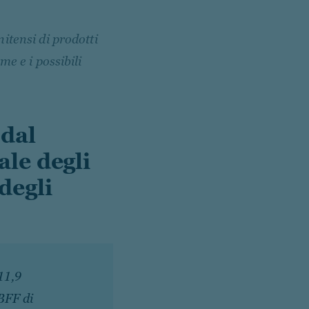
itensi di prodotti
me e i possibili
 dal
le degli
 degli
11,9
 BFF di