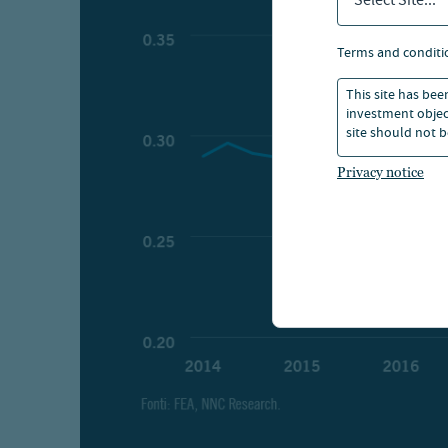
Select Site...
terms and conditi
This site has bee
investment object
site should not b
Privacy notice