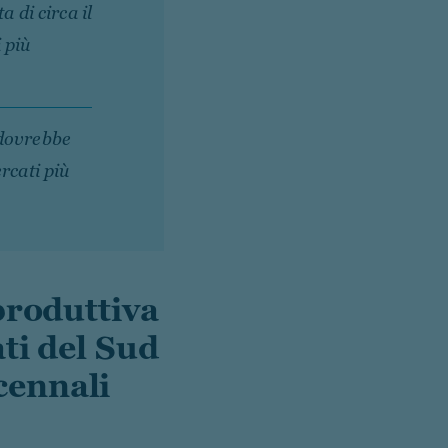
a di circa il
 più
 dovrebbe
rcati più
produttiva
ti del Sud
cennali