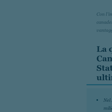
Con l’i
canades
vantagg
La 
Can
Stat
ult
Nel 
mili