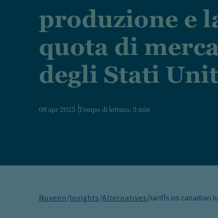
produzione e l
quota di merc
degli Stati Unit
08 apr 2025
Tempo di lettura: 3 min
Nuveen
/
Insights
/
Alternatives
/
tariffs on canadian 