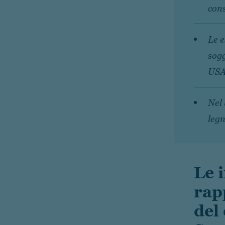
cons
Le e
sogg
USA 
Nel 
legn
Le 
rap
del