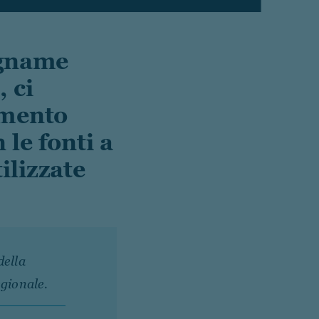
egname
 ci
umento
le fonti a
ilizzate
della
egionale.