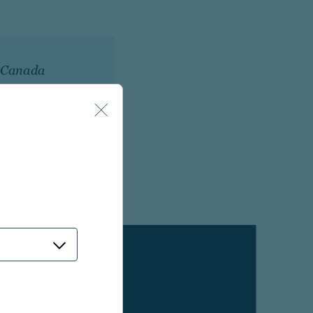
il Canada
tre gli
escita