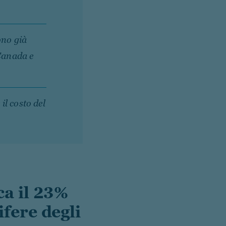
ono già
 Canada e
il costo del
a il 23%
fere degli