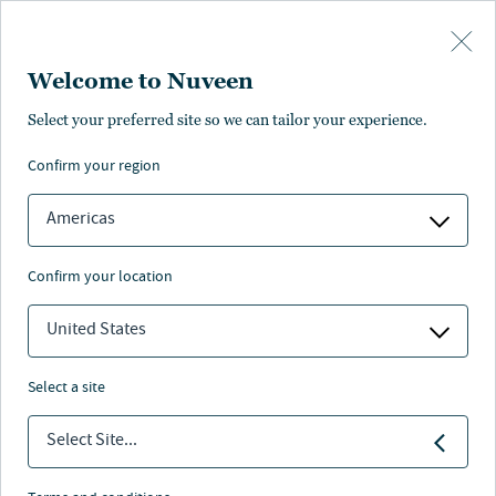
Skip to main content
Welcome to Nuveen
Select your preferred site so we can tailor your experience.
Alternativi approfondimenti
confirm your region
Americas
confirm your location
Nuveen
/
Insights
/
Alternatives
United States
Le strategie di investimento alternative
select a site
offrono opportunità uniche generalmente
non disponibili attraverso i mercati
Select Site...
tradizionali e sono sempre più una
componente importante di un portafoglio