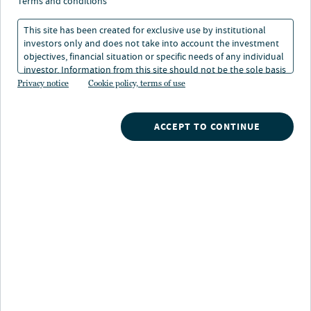
terms and conditions
bilanciato. I nostri team di investimento
This site has been created for exclusive use by institutional
specializzati forniscono le competenze,
investors only and does not take into account the investment
l'accesso e le informazioni proprietarie
objectives, financial situation or specific needs of any individual
necessarie per acquisire valore in una
investor. Information from this site should not be the sole basis
gamma completa di asset class alternative.
for any investment decision.
Privacy notice
Cookie policy, terms of use
ACCEPT TO CONTINUE
Articoli correlati
Megatrend del settore
investimenti