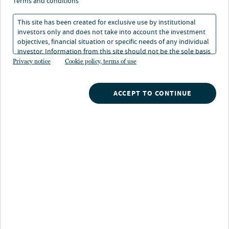
terms and conditions
Il nostro portafoglio è diversificato per ridurre i rischi
This site has been created for exclusive use by institutional
tecnologici, di risorse e normativi, ma aggregato per
investors only and does not take into account the investment
ottenere sinergie di costo, opportunità di
objectives, financial situation or specific needs of any individual
rifinanziamento e, infine, per generare rendimenti.
investor. Information from this site should not be the sole basis
for any investment decision.
Privacy notice
Cookie policy, terms of use
Strategie
Eolico onshore
ACCEPT TO CONTINUE
Eolico offshore
Energia solare
BNZ
Verdian