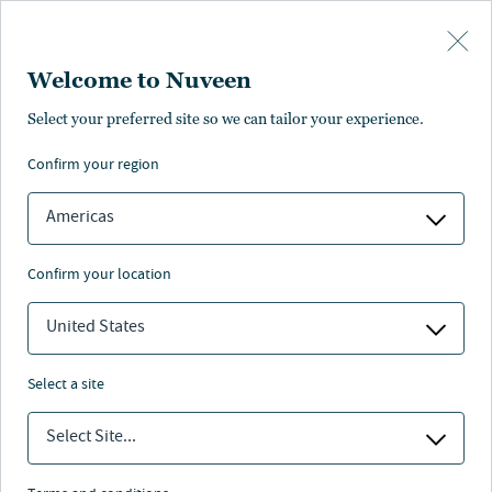
Skip to main content
Welcome to Nuveen
Portafoglio di infrastrutture
Select your preferred site so we can tailor your experience.
per l'energia pulita di
confirm your region
Nuveen Infrastructure
Americas
confirm your location
Nuveen
/
Investment Capabilities
/
Real Assets
/
United States
Global Clean Energy
/
Portfolio
select a site
Select Site...
Seguiamo una strategia di aggregazione, investendo in
attività complementari in mercati di grandi dimensioni
come Regno Unito, Irlanda, Francia, Portogallo e Italia.