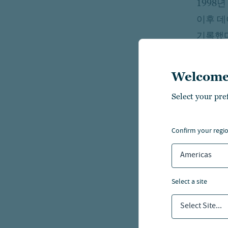
1998
이후 데
기록했다
더욱 두
를 기록
Welcome
미국에서
Select your pre
금리가 
증시 회
confirm your regi
구조가 
Americas
불과한 
select a site
밸류에이
Select Site...
(Fact
최저 수