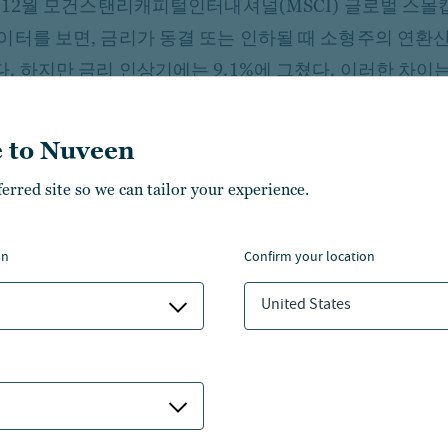
년 12월 모건스탠리캐피털인터내셔널(MSCI) 글로벌 스몰
이터를 보면, 금리가 동결 또는 인하될 때 소형주의 연환산
. 하지만 금리 인상기에는 9.1%에 그쳤다. 이러한 차이는
드러진다. 10년물 금리가 안정적이거나 하락했을 때 소형주
한 반면, 금리 상승기에는 5%에 불과했다.
 to Nuveen
도 소형주 투자 기회는 뚜렷하다. 이란 분쟁으로 기대 
ferred site so we can tailor your experience.
오르면서 2월 말부터 3월까지 급락했던 러셀2000 지수는
복을 이끌고 있다. 회복세의 배경 중 하나로는 미국 소형
on
confirm your location
꼽힌다. 러셀2000 지수 편입 기업 중 미국 외 매출이 절반
United States
반면, S&P500 기업의 경우 37%에 달했다.
션과 실적 전망도 미국 소형주의 매력을 뒷받침한다. 
Set)에 따르면, 러셀2000 지수의 선행 주가수익비율(PER)
준에 근접했다. 대형주 지수인 러셀1000의 21.3배를 크게