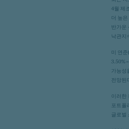
4월 제
더 높은
반가운 
낙관지수
미 연준
3.50
가능성을
전망된
이러한 
포트폴리
글로벌 