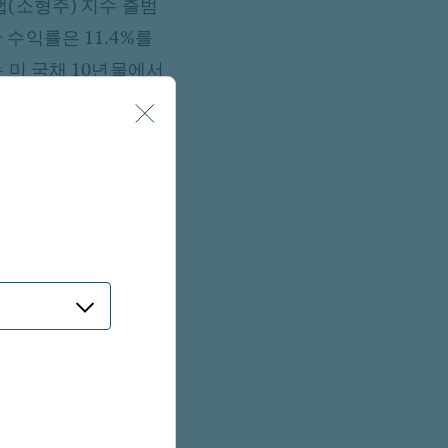
캡(소형주) 지수 출범
 수익률은 11.4%를
 미 국채 10년물에서
 수익률은 13.7%
인플레이션과 국채
 이후 14% 반등하며
주들의 내수 중심적
을 넘는 곳은 25%에
시장조사업체 팩트셋
은 16.9배로 30년만에
 밑도는 수준이다. 또