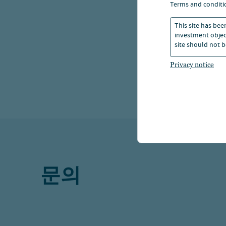
terms and conditi
다른 소
This site has bee
S&P5
investment object
site should not b
미국 소
Privacy notice
접어들었
밸류에이
문의