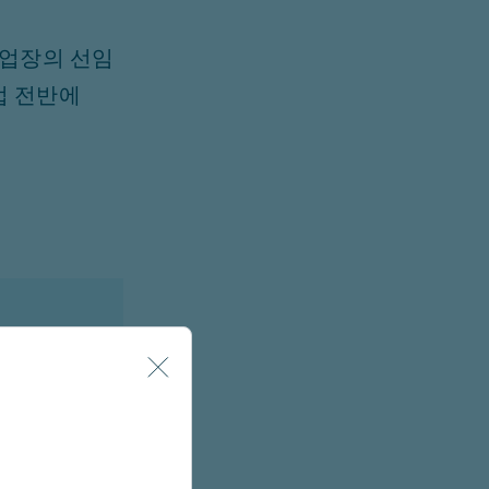
사업장의 선임
업 전반에
시오
오