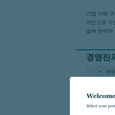
기업 지배 구
개인으로 구
걸쳐 전략적
경영진의
전략
고객
Welcome
투자
Select your pre
당사