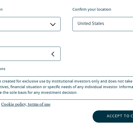
on
confirm your location
United States
ons
n created for exclusive use by institutional investors only and does not take
ives, financial situation or specific needs of any individual investor. Inform
e the sole basis for any investment decision.
Cookie policy, terms of use
ACCEPT TO 
최신 인사이트
NUVEEN 소개