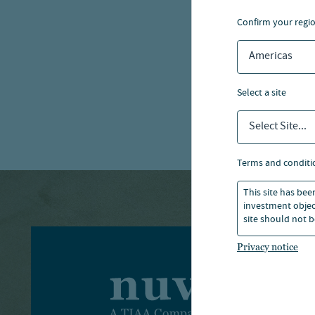
confirm your regi
Americas
select a site
Select Site...
terms and conditi
This site has bee
investment object
site should not b
Privacy notice