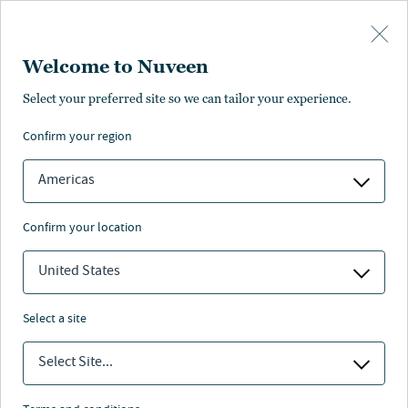
Skip to main content
Welcome to Nuveen
Laura Cooper
Select your preferred site so we can tailor your experience.
confirm your region
Head of Macro Credit and Global Investment Strategist
Americas
confirm your location
United States
select a site
Select Site...